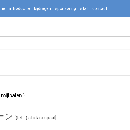
2236976/htdocs/jnnj-prod/search.php on line 276
me
introductie
bijdragen
sponsoring
staf
contact
mijlpalen
|
)
ーン
[(lett.) afstandspaal]