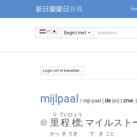
Warning: Undefined array key "jnnjuid" in /mnt/web216/d2/76/5
新日蘭蘭日
辞典
ho
Begint met
Login om te bewerken ...
mijlpaal
de
znw.
/ m
ij
l-paal
(
(m)
|
り
ていひょう
里
程標
; マイルスト
1
かっ
き
てき
でき
ごと