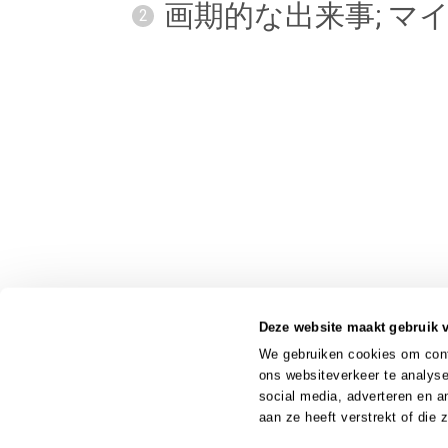
画
期
的
な
出来
事
; 
2
Deze website maakt gebruik 
We gebruiken cookies om conte
ons websiteverkeer te analyse
social media, adverteren en 
aan ze heeft verstrekt of die