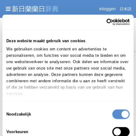
Warning: Undefined array key "jnnjuid" in
新日蘭蘭日
辞典
inloggen
日本語
/mnt/web216/d2/76/52236976/htdocs/jnnj-prod/search.php
on line 276
Begint met
Deze website maakt gebruik van cookies
We gebruiken cookies om content en advertenties te
personaliseren, om functies voor social media te bieden en om
ons websiteverkeer te analyseren. Ook delen we informatie over
uw gebruik van onze site met onze partners voor social media,
adverteren en analyse. Deze partners kunnen deze gegevens
combineren met andere informatie die u aan ze heeft verstrekt
Login om te bewerken ...
of die ze hebben verzameld op basis van uw gebruik van hun
services.
Toestemmingsselectie
kritiseren
Noodzakelijk
ww.
/ kri-ti-s
e
-ren
(
)
ひ
はん
ひ
なん
Voorkeuren