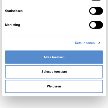
批
判
する;
非
難
する
1
Statistieken
Marketing
Details tonen
Alles toestaan
Selectie toestaan
Weigeren