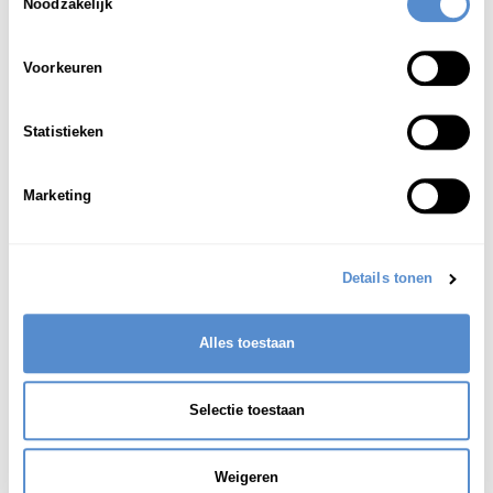
批
判的
な;
批
判
力
のある
Noodzakelijk
1
[geneigd tot het hebben van krtiek]
Voorkeuren
きんきゅう
さ
せま
緊急
に
差
し
迫
った
2
[kritiek; zeer
Statistieken
ernstig]
りんかい
Marketing
臨界
の
3
[(natuurkunde) kritiek]
臨界点
Details tonen
het kritische [kritieke] punt
Alles toestaan
Selectie toestaan
Weigeren