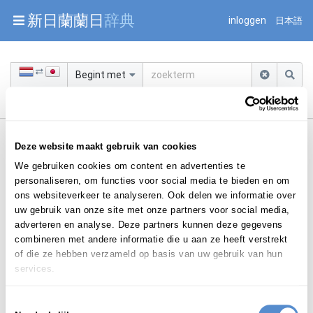
Warning: Undefined array key "jnnjuid" in
新日蘭蘭日
辞典
inloggen
日本語
/mnt/web216/d2/76/52236976/htdocs/jnnj-prod/search.php
on line 276
Begint met
Deze website maakt gebruik van cookies
We gebruiken cookies om content en advertenties te
personaliseren, om functies voor social media te bieden en om
ons websiteverkeer te analyseren. Ook delen we informatie over
Login om te bewerken ...
uw gebruik van onze site met onze partners voor social media,
adverteren en analyse. Deze partners kunnen deze gegevens
combineren met andere informatie die u aan ze heeft verstrekt
of die ze hebben verzameld op basis van uw gebruik van hun
kritisch
bnw.
/ kr
i
-tisch
(
)
services.
ひ
はんてき
ひ
はん
りょく
Toestemmingsselectie