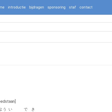
2236976/htdocs/jnnj-prod/search.php on line 276
me
introductie
bijdragen
sponsoring
staf
contact
eedstaan]
よう
い
でき