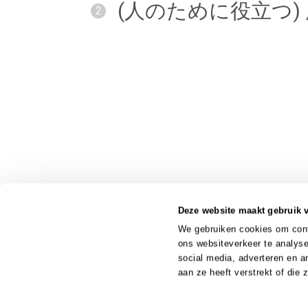
(
人
のために
役
立
つ)
2
Deze website maakt gebruik 
We gebruiken cookies om conte
ons websiteverkeer te analyse
social media, adverteren en 
aan ze heeft verstrekt of die