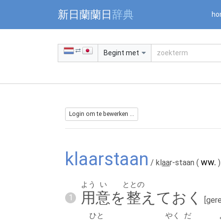
Warning: Undefined array key "jnnjuid" in /mnt/web216/d2/76/5
新日蘭蘭日
辞典
ho
Begint met
Login om te bewerken ...
klaarstaan
ww.
/ kl
aa
r-staan
(
)
よう
い
ととの
用
意
を
整
えておく
1
[ger
ひと
やく
だ