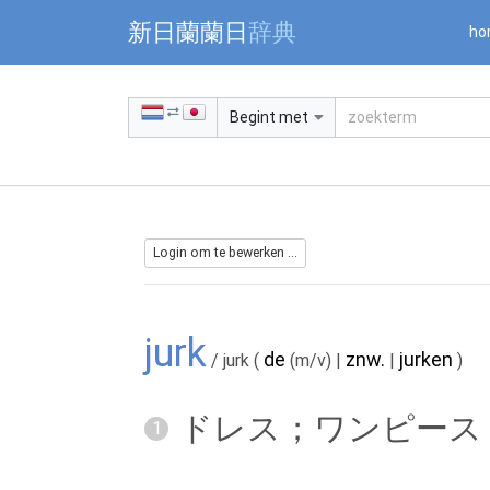
Warning: Undefined array key "jnnjuid" in /mnt/web216/d2/76/5
新日蘭蘭日
辞典
ho
Begint met
Login om te bewerken ...
jurk
de
znw.
jurken
/ jurk
(
(m/v)
|
|
)
ドレス；ワンピース
1