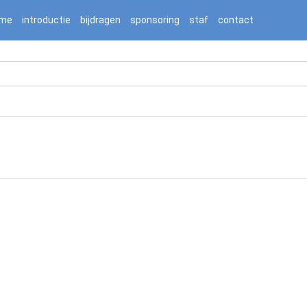
2236976/htdocs/jnnj-prod/search.php on line 276
me
introductie
bijdragen
sponsoring
staf
contact