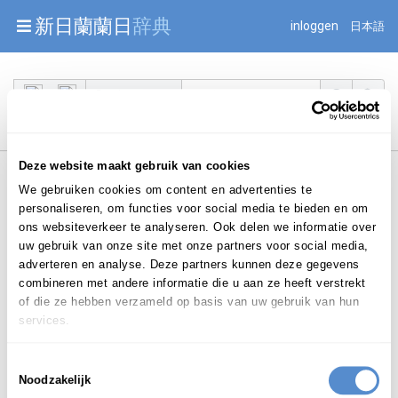
Warning: Undefined array key "jnnjuid" in
新日蘭蘭日
辞典
inloggen
日本語
/mnt/web216/d2/76/52236976/htdocs/jnnj-prod/search.php
on line 276
Begint met
Deze website maakt gebruik van cookies
We gebruiken cookies om content en advertenties te
personaliseren, om functies voor social media te bieden en om
ons websiteverkeer te analyseren. Ook delen we informatie over
uw gebruik van onze site met onze partners voor social media,
Login om te bewerken ...
adverteren en analyse. Deze partners kunnen deze gegevens
combineren met andere informatie die u aan ze heeft verstrekt
of die ze hebben verzameld op basis van uw gebruik van hun
services.
eenkamerappartement
/
Toestemmingsselectie
het
znw.
een-k
a
-mer-ap-par-te-ment
(
(o)
|
|
Noodzakelijk