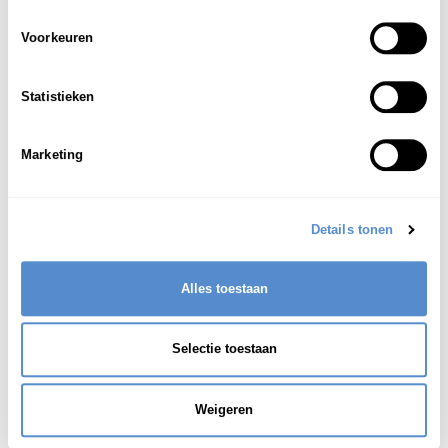
eenkamerappartementen
)
Voorkeuren
ワンルーム・アパート; リ
1
Statistieken
ビングルーム・ミニキッチ
つ
じゅうきょ
Marketing
ン・バストイレ
付
きの
住居
Zie ook:
eenkamerwoning
Details tonen
Alles toestaan
Selectie toestaan
Weigeren