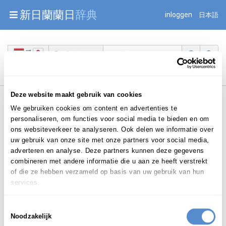
Warning: Undefined array key "jnnjuid" in
新日蘭蘭日
辞典
inloggen
日本語
/mnt/web216/d2/76/52236976/htdocs/jnnj-prod/search.php
on line 276
Begint met
Deze website maakt gebruik van cookies
We gebruiken cookies om content en advertenties te
personaliseren, om functies voor social media te bieden en om
ons websiteverkeer te analyseren. Ook delen we informatie over
uw gebruik van onze site met onze partners voor social media,
Login om te bewerken ...
adverteren en analyse. Deze partners kunnen deze gegevens
combineren met andere informatie die u aan ze heeft verstrekt
of die ze hebben verzameld op basis van uw gebruik van hun
services.
contradictie
de
/ con-tra-d
i
c-tie
(
(v)
|
Toestemmingsselectie
znw.
contradicties
|
)
Noodzakelijk