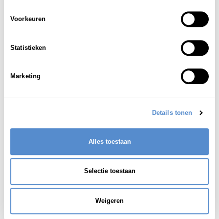
はんたい
ひ
てい
反対
;
否
定
1
Voorkeuren
[tegenspraak]
む
じゅん
ふ
りょうりつ
ふ
いっ
ち
矛
盾
;
不
両立
;
不
一
致
Statistieken
2
[tegenstrijdigheid]
Marketing
Zie ook:
tegenspraak
Zie ook:
tegenstrijdigheid
Details tonen
Alles toestaan
Selectie toestaan
Weigeren