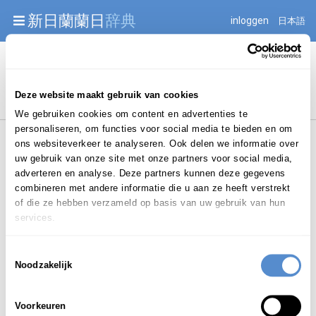
Warning: Undefined array key "jnnjuid" in
新日蘭蘭日
辞典
inloggen
日本語
/mnt/web216/d2/76/52236976/htdocs/jnnj-prod/search.php
on line 276
Begint met
Deze website maakt gebruik van cookies
We gebruiken cookies om content en advertenties te
personaliseren, om functies voor social media te bieden en om
ons websiteverkeer te analyseren. Ook delen we informatie over
uw gebruik van onze site met onze partners voor social media,
adverteren en analyse. Deze partners kunnen deze gegevens
combineren met andere informatie die u aan ze heeft verstrekt
Login om te bewerken ...
of die ze hebben verzameld op basis van uw gebruik van hun
services.
Toestemmingsselectie
WAN
Noodzakelijk
het
znw.
WAN's
(
(o)
|
|
)
Voorkeuren
ワン・イヤー・ルール
1