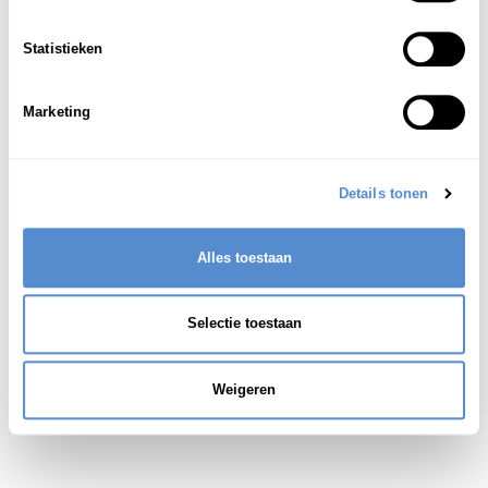
[computerterm, afkorting van Wide Area Network]
Statistieken
Marketing
Details tonen
Alles toestaan
Selectie toestaan
Weigeren