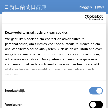
Warning: Undefined array key "jnnjuid" in
新日蘭蘭日
辞典
inloggen
日本語
/mnt/web216/d2/76/52236976/htdocs/jnnj-prod/search.php
on line 276
Begint met
Deze website maakt gebruik van cookies
We gebruiken cookies om content en advertenties te
personaliseren, om functies voor social media te bieden en om
ons websiteverkeer te analyseren. Ook delen we informatie over
uw gebruik van onze site met onze partners voor social media,
adverteren en analyse. Deze partners kunnen deze gegevens
combineren met andere informatie die u aan ze heeft verstrekt
Login om te bewerken ...
of die ze hebben verzameld op basis van uw gebruik van hun
services.
Toestemmingsselectie
tegenspraak
Noodzakelijk
de
/ t
e
-gen-spraak
(
(m/v)
znw.
g.m.v.
|
|
)
Voorkeuren