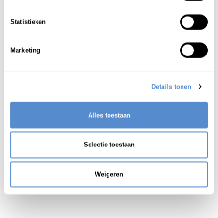
はんたい
ひ
てい
反対
;
否
定
1
Statistieken
Zie ook:
contradictie
Marketing
Details tonen
Alles toestaan
Selectie toestaan
Weigeren