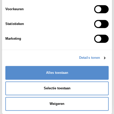
ひっ
き
よう
ぐ
ぶんぼう
ぐ
筆
記
用
具
;
文房
具
Voorkeuren
1
Zie ook:
schrijfbehoeften
Statistieken
Zie ook:
schrijfgereedschap
Marketing
Zie ook:
schrijfgerei
Zie ook:
schrijfwaren
Details tonen
Alles toestaan
Selectie toestaan
Weigeren