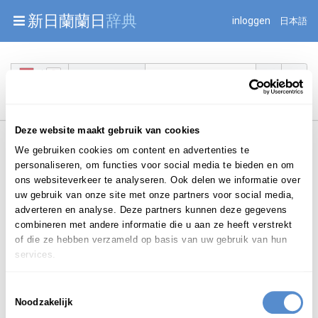
Warning: Undefined array key "jnnjuid" in
新日蘭蘭日
辞典
inloggen
日本語
/mnt/web216/d2/76/52236976/htdocs/jnnj-prod/search.php
on line 276
Begint met
Deze website maakt gebruik van cookies
We gebruiken cookies om content en advertenties te
personaliseren, om functies voor social media te bieden en om
ons websiteverkeer te analyseren. Ook delen we informatie over
uw gebruik van onze site met onze partners voor social media,
Login om te bewerken ...
adverteren en analyse. Deze partners kunnen deze gegevens
combineren met andere informatie die u aan ze heeft verstrekt
of die ze hebben verzameld op basis van uw gebruik van hun
services.
schrijfbenodigdheden
/
Toestemmingsselectie
de
znw.
m.v.
Noodzakelijk
schr
ij
f-be-no-digd-he-den
(
|
|
)