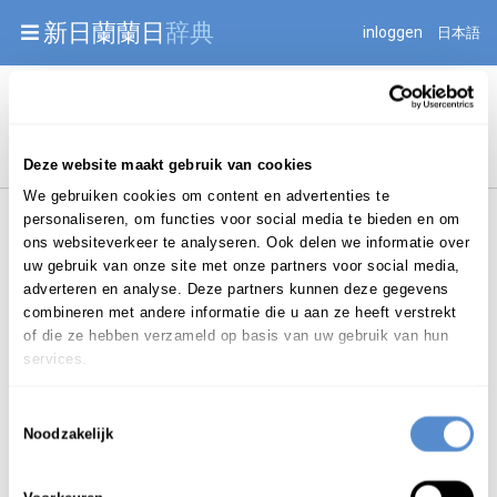
Warning: Undefined array key "jnnjuid" in
新日蘭蘭日
辞典
inloggen
日本語
/mnt/web216/d2/76/52236976/htdocs/jnnj-prod/search.php
on line 276
Begint met
Deze website maakt gebruik van cookies
We gebruiken cookies om content en advertenties te
personaliseren, om functies voor social media te bieden en om
ons websiteverkeer te analyseren. Ook delen we informatie over
uw gebruik van onze site met onze partners voor social media,
adverteren en analyse. Deze partners kunnen deze gegevens
combineren met andere informatie die u aan ze heeft verstrekt
Login om te bewerken ...
of die ze hebben verzameld op basis van uw gebruik van hun
services.
aanspoelen
Toestemmingsselectie
ww.
/
aa
n-spoe-len
(
)
Noodzakelijk
ひょうちゃく
う
あ