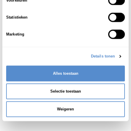
漂着
する;
打
ち
上
げる
Voorkeuren
1
aanspoelen op het strand [de kust]
Statistieken
海岸に打ち上げる
aangespoeld zijn op het strand [de kust]
Marketing
海岸に打ち上げられる
Details tonen
Alles toestaan
Selectie toestaan
Weigeren