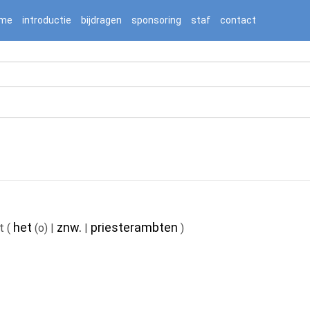
2236976/htdocs/jnnj-prod/search.php on line 276
me
introductie
bijdragen
sponsoring
staf
contact
het
znw.
priesterambten
t
(
(o)
|
|
)