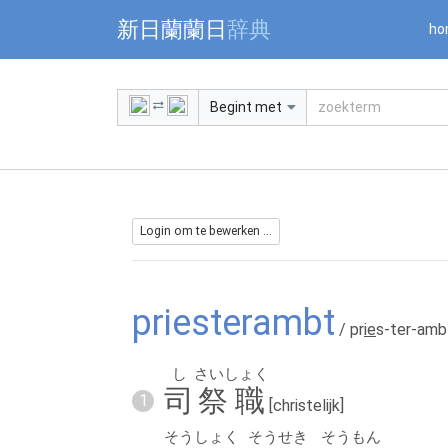
Warning: Undefined array key "jnnjuid" in /mnt/web216/d2/76/5
新日蘭蘭日
辞典
ho
Begint met
Login om te bewerken ...
priesterambt
/ pr
ie
s-ter-amb
し
さいしょく
司
祭職
1
[christelijk]
そうしょく
そうせき
そうもん