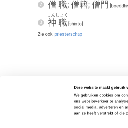
僧職
;
僧籍
;
僧門
2
[boeddhis
しんしょく
神職
3
[shinto]
Zie ook:
priesterschap
Deze website maakt gebruik 
We gebruiken cookies om conte
ons websiteverkeer te analyse
social media, adverteren en 
aan ze heeft verstrekt of die