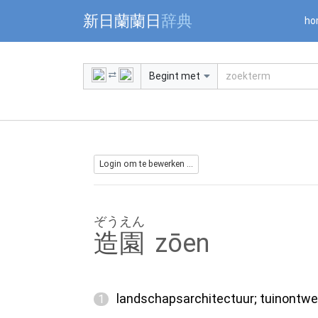
Warning: Undefined array key "jnnjuid" in /mnt/web216/d2/76/5
新日蘭蘭日
辞典
ho
Begint met
Login om te bewerken ...
ぞうえん
造園
zōen
landschapsarchitectuur; tuinontwe
1