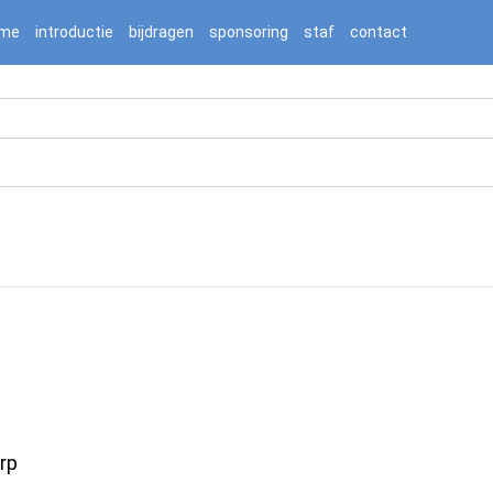
2236976/htdocs/jnnj-prod/search.php on line 276
me
introductie
bijdragen
sponsoring
staf
contact
rp