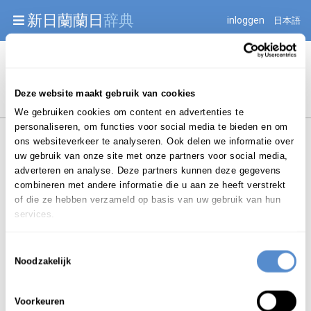
Warning: Undefined array key "jnnjuid" in
新日蘭蘭日
辞典
inloggen
日本語
/mnt/web216/d2/76/52236976/htdocs/jnnj-prod/search.php
on line 276
Begint met
Deze website maakt gebruik van cookies
We gebruiken cookies om content en advertenties te
personaliseren, om functies voor social media te bieden en om
ons websiteverkeer te analyseren. Ook delen we informatie over
uw gebruik van onze site met onze partners voor social media,
adverteren en analyse. Deze partners kunnen deze gegevens
combineren met andere informatie die u aan ze heeft verstrekt
Login om te bewerken ...
of die ze hebben verzameld op basis van uw gebruik van hun
services.
Toestemmingsselectie
ざっこく
Noodzakelijk
雑穀
zakkoku
Voorkeuren