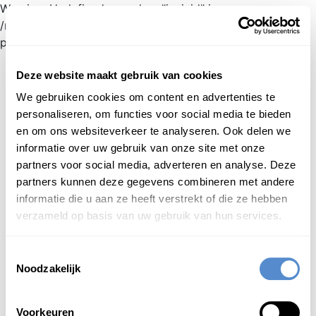
Warning: Undefined array key "jnnjuid" in
/mnt/web216/d2/76/52236976/htdocs/jnnj-
prod/search.php on line 276
新日蘭蘭日
辞典
inloggen
日本語
Deze website maakt gebruik van cookies
We gebruiken cookies om content en advertenties te
Begint met
personaliseren, om functies voor social media te bieden
en om ons websiteverkeer te analyseren. Ook delen we
Login om te bewerken ...
informatie over uw gebruik van onze site met onze
partners voor social media, adverteren en analyse. Deze
partners kunnen deze gegevens combineren met andere
よう
た
用
足
し
（用達）
yōtashi
informatie die u aan ze heeft verstrekt of die ze hebben
1
zakelijke transactie; uitvoering van
verzameld op basis van uw gebruik van hun services.
werkzaamheden
2
het boodschappen doen
Toestemmingsselectie
3
toiletbezoek; zijn behoefte doen
Noodzakelijk
4
(Edo periode) hofleverancier
Voorkeuren