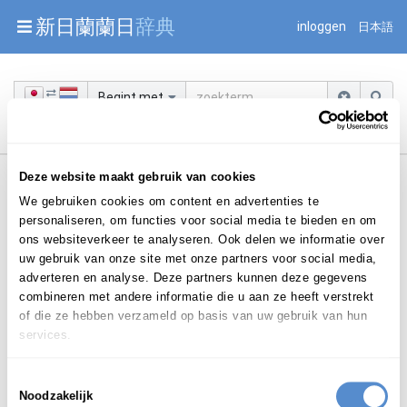
Warning: Undefined array key "jnnjuid" in
新日蘭蘭日
辞典
inloggen
日本語
/mnt/web216/d2/76/52236976/htdocs/jnnj-prod/search.php
on line 276
Begint met
Deze website maakt gebruik van cookies
We gebruiken cookies om content en advertenties te
personaliseren, om functies voor social media te bieden en om
ons websiteverkeer te analyseren. Ook delen we informatie over
uw gebruik van onze site met onze partners voor social media,
Login om te bewerken ...
adverteren en analyse. Deze partners kunnen deze gegevens
combineren met andere informatie die u aan ze heeft verstrekt
of die ze hebben verzameld op basis van uw gebruik van hun
やみとりひき
services.
闇取引
yamitorihiki
Toestemmingsselectie
Noodzakelijk