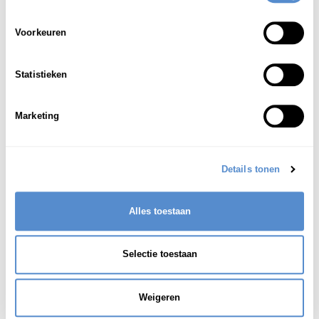
illegale transacties
1
Voorkeuren
闇取引が行われる。
Er wordt een (illegale) transactie afgesloten (op
de zwarte markt).
Statistieken
in het geheim handelen
2
Marketing
敵と闇取引する
in 't geheim zaken doen met de vijand
Details tonen
Alles toestaan
Selectie toestaan
Weigeren