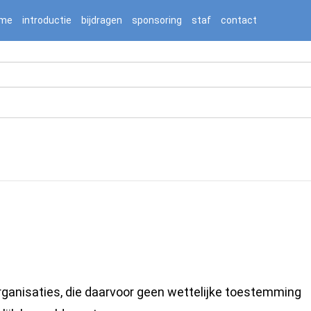
2236976/htdocs/jnnj-prod/search.php on line 276
me
introductie
bijdragen
sponsoring
staf
contact
rganisaties, die daarvoor geen wettelijke toestemming