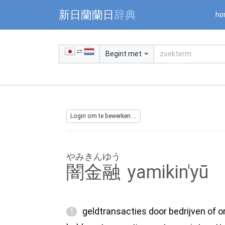
Warning: Undefined array key "jnnjuid" in /mnt/web216/d2/76/5
新日蘭蘭日
辞典
ho
Begint met
Login om te bewerken ...
やみきんゆう
闇金融
yamikin'yū
geldtransacties door bedrijven of o
1