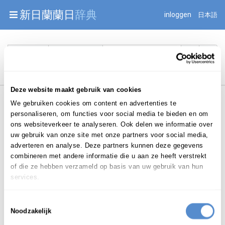
Warning: Undefined array key "jnnjuid" in
新日蘭蘭日
辞典
inloggen
日本語
/mnt/web216/d2/76/52236976/htdocs/jnnj-prod/search.php
on line 276
Begint met
Deze website maakt gebruik van cookies
We gebruiken cookies om content en advertenties te
personaliseren, om functies voor social media te bieden en om
ons websiteverkeer te analyseren. Ook delen we informatie over
uw gebruik van onze site met onze partners voor social media,
Login om te bewerken ...
adverteren en analyse. Deze partners kunnen deze gegevens
combineren met andere informatie die u aan ze heeft verstrekt
of die ze hebben verzameld op basis van uw gebruik van hun
services.
わんちゃん
（ワンチャ
Toestemmingsselectie
Noodzakelijk