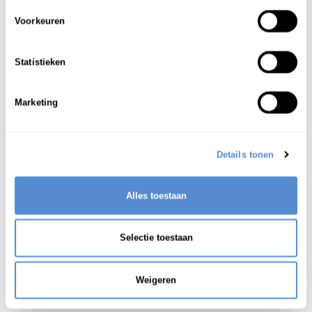
ン）
wanchan
Voorkeuren
(liefkozende benaming voor) hond(je);
1
Statistieken
woefje
(Eng.: one chance) misschien; wellicht
2
Marketing
Zie ook:
ワン
Details tonen
Alles toestaan
Selectie toestaan
Weigeren