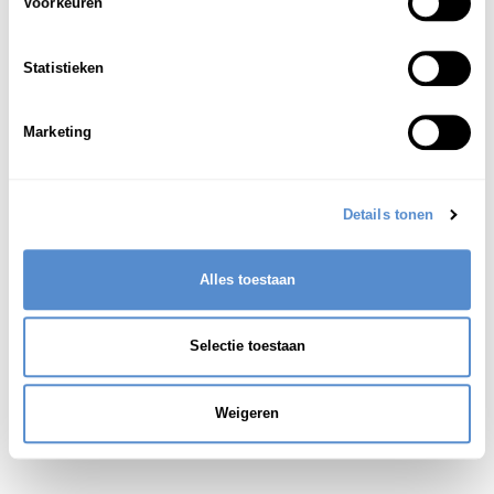
Voorkeuren
(arch., dit woord stamt uit de Edo periode)
1
een drijvend winkeltje; een boot waar men
Statistieken
gebruiksvoorwerpen en etenswaren kon kopen
Marketing
Zie ook:
煮売り船(にうりぶね)
Details tonen
Alles toestaan
Selectie toestaan
Weigeren