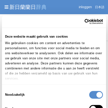
Warning: Undefined array key "jnnjuid" in
新日蘭蘭日
辞典
inloggen
日本語
/mnt/web216/d2/76/52236976/htdocs/jnnj-prod/search.php
on line 276
Begint met
Deze website maakt gebruik van cookies
We gebruiken cookies om content en advertenties te
personaliseren, om functies voor social media te bieden en om
ons websiteverkeer te analyseren. Ook delen we informatie over
uw gebruik van onze site met onze partners voor social media,
adverteren en analyse. Deze partners kunnen deze gegevens
combineren met andere informatie die u aan ze heeft verstrekt
Login om te bewerken ...
of die ze hebben verzameld op basis van uw gebruik van hun
services.
う
ぶね
Toestemmingsselectie
売
ろ
舟
urobune
Noodzakelijk