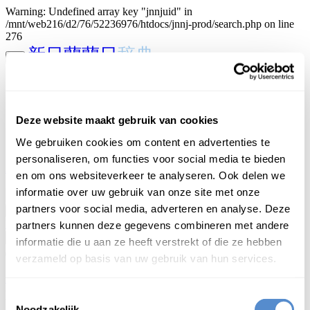
Warning: Undefined array key "jnnjuid" in
/mnt/web216/d2/76/52236976/htdocs/jnnj-prod/search.php on line
276
新日蘭蘭日
辞典
home
introductie
bijdragen
Deze website maakt gebruik van cookies
sponsoring
staf
We gebruiken cookies om content en advertenties te
contact
personaliseren, om functies voor social media te bieden
inloggen
en om ons websiteverkeer te analyseren. Ook delen we
日本語
informatie over uw gebruik van onze site met onze
partners voor social media, adverteren en analyse. Deze
Begint met
Begint met
Eindigt op
Is gelijk aan
Bevat
partners kunnen deze gegevens combineren met andere
informatie die u aan ze heeft verstrekt of die ze hebben
verzameld op basis van uw gebruik van hun services.
Login om te bewerken ...
Toestemmingsselectie
Noodzakelijk
う
す