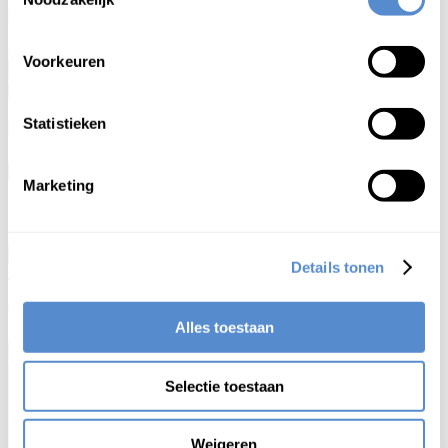
浮
き
巣
（浮巣）
ukisu
1
een drijvend (vogel)nest
Voorkeuren
Statistieken
Kruisverwijzing
×
Marketing
浮き巣
lemma
meaning
Sluit
Details tonen
Wijzigingsvoorstel
Alles toestaan
×
Selectie toestaan
Weigeren