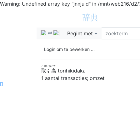
Warning: Undefined array key "jnnjuid" in /mnt/web216/d2
新日蘭蘭日
辞典
h
Begint met
Login om te bewerken ...
とりひきだか
取引高
torihikidaka
1
aantal transacties; omzet