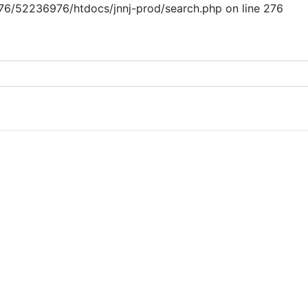
/76/52236976/htdocs/jnnj-prod/search.php on line 276
ome
introductie
bijdragen
sponsoring
staf
contact