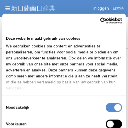
Warning: Undefined array key "jnnjuid" in
新日蘭蘭日
辞典
inloggen
日本語
/mnt/web216/d2/76/52236976/htdocs/jnnj-prod/search.php
on line 276
Begint met
Deze website maakt gebruik van cookies
We gebruiken cookies om content en advertenties te
personaliseren, om functies voor social media te bieden en om
ons websiteverkeer te analyseren. Ook delen we informatie over
uw gebruik van onze site met onze partners voor social media,
adverteren en analyse. Deze partners kunnen deze gegevens
combineren met andere informatie die u aan ze heeft verstrekt
Login om te bewerken ...
of die ze hebben verzameld op basis van uw gebruik van hun
services.
Toestemmingsselectie
と
ひ
Noodzakelijk
取
り
引
き
（取引）
Voorkeuren