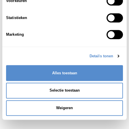
Voorkeuren
iemand die goed [mooi] kan schrijven;
1
iemand met een mooi handschrift; een
Statistieken
kalligraaf
Marketing
Zie ook:
手書き(てがき)
Details tonen
Alles toestaan
Selectie toestaan
Weigeren