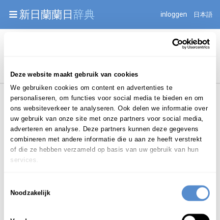
Warning: Undefined array key "jnnjuid" in
新日蘭蘭日
辞典
inloggen
日本語
/mnt/web216/d2/76/52236976/htdocs/jnnj-prod/search.php
on line 276
Begint met
Deze website maakt gebruik van cookies
We gebruiken cookies om content en advertenties te
personaliseren, om functies voor social media te bieden en om
ons websiteverkeer te analyseren. Ook delen we informatie over
uw gebruik van onze site met onze partners voor social media,
adverteren en analyse. Deze partners kunnen deze gegevens
combineren met andere informatie die u aan ze heeft verstrekt
Login om te bewerken ...
of die ze hebben verzameld op basis van uw gebruik van hun
services.
て
か
Toestemmingsselectie
手
書
き
tekaki
Noodzakelijk