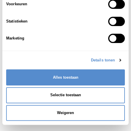
sukiyazukuri
Voorkeuren
Statistieken
Japanse traditionele, verfijnde bouwstijl
1
(waarbij elementen van een theehuis worden
Marketing
opgenomen)
Details tonen
Alles toestaan
Selectie toestaan
Weigeren