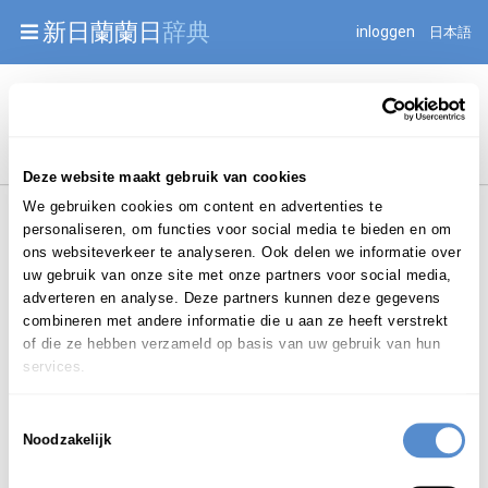
Warning: Undefined array key "jnnjuid" in
新日蘭蘭日
辞典
inloggen
日本語
/mnt/web216/d2/76/52236976/htdocs/jnnj-prod/search.php
on line 276
Begint met
Deze website maakt gebruik van cookies
We gebruiken cookies om content en advertenties te
personaliseren, om functies voor social media te bieden en om
ons websiteverkeer te analyseren. Ook delen we informatie over
uw gebruik van onze site met onze partners voor social media,
adverteren en analyse. Deze partners kunnen deze gegevens
Login om te bewerken ...
combineren met andere informatie die u aan ze heeft verstrekt
of die ze hebben verzameld op basis van uw gebruik van hun
services.
すきや
づく
数寄屋
造
り
Toestemmingsselectie
Noodzakelijk