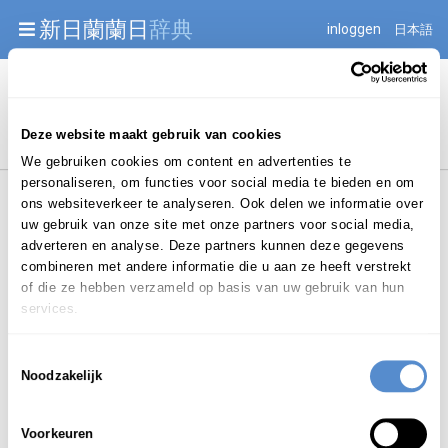
Warning: Undefined array key "jnnjuid" in
新日蘭蘭日
辞典
inloggen
日本語
/mnt/web216/d2/76/52236976/htdocs/jnnj-prod/search.php
on line 276
Begint met
Deze website maakt gebruik van cookies
We gebruiken cookies om content en advertenties te
personaliseren, om functies voor social media te bieden en om
ons websiteverkeer te analyseren. Ook delen we informatie over
uw gebruik van onze site met onze partners voor social media,
adverteren en analyse. Deze partners kunnen deze gegevens
combineren met andere informatie die u aan ze heeft verstrekt
Login om te bewerken ...
of die ze hebben verzameld op basis van uw gebruik van hun
services.
Toestemmingsselectie
しょうひょう
Noodzakelijk
証憑
shōhyō
Voorkeuren