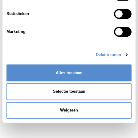
bewijs; transactiebewijs; certificaat
1
Statistieken
Zie ook:
証拠(しょうこ)
Marketing
Details tonen
Alles toestaan
Selectie toestaan
Weigeren