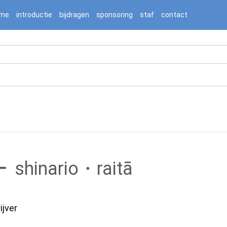
2236976/htdocs/jnnj-prod/search.php on line 276
me
introductie
bijdragen
sponsoring
staf
contact
ー
shinario・raitā
ijver