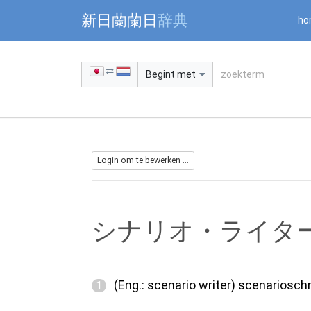
Warning: Undefined array key "jnnjuid" in /mnt/web216/d2/76/5
新日蘭蘭日
辞典
ho
Begint met
Login om te bewerken ...
シナリオ・ライタ
(Eng.: scenario writer) scenarioschr
1