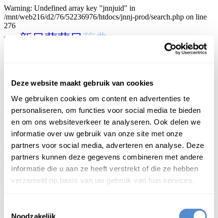
Warning: Undefined array key "jnnjuid" in
/mnt/web216/d2/76/52236976/htdocs/jnnj-prod/search.php on line
276
新日蘭蘭日
辞典
home
introductie
bijdragen
Deze website maakt gebruik van cookies
sponsoring
staf
We gebruiken cookies om content en advertenties te
contact
personaliseren, om functies voor social media te bieden
inloggen
en om ons websiteverkeer te analyseren. Ook delen we
日本語
informatie over uw gebruik van onze site met onze
partners voor social media, adverteren en analyse. Deze
Begint met
partners kunnen deze gegevens combineren met andere
Begint met
Eindigt op
Is gelijk aan
Bevat
informatie die u aan ze heeft verstrekt of die ze hebben
verzameld op basis van uw gebruik van hun services.
Login om te bewerken ...
Toestemmingsselectie
Noodzakelijk
しゃっけい