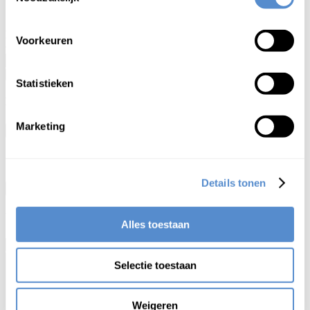
借景
shakkei
1
tuinarchitectuur waarbij men het omringende, natuurlijke
landschap gebruikt als onderdeel van de tuin
Voorkeuren
Statistieken
Kruisverwijzing
Marketing
×
借景
lemma
meaning
Details tonen
Sluit
Wijzigingsvoorstel
Alles toestaan
×
Selectie toestaan
Weigeren