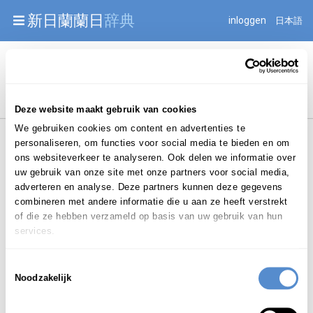
Warning: Undefined array key "jnnjuid" in
新日蘭蘭日
辞典
inloggen
日本語
/mnt/web216/d2/76/52236976/htdocs/jnnj-prod/search.php
on line 276
Begint met
Deze website maakt gebruik van cookies
We gebruiken cookies om content en advertenties te
personaliseren, om functies voor social media te bieden en om
ons websiteverkeer te analyseren. Ook delen we informatie over
uw gebruik van onze site met onze partners voor social media,
adverteren en analyse. Deze partners kunnen deze gegevens
Login om te bewerken ...
combineren met andere informatie die u aan ze heeft verstrekt
of die ze hebben verzameld op basis van uw gebruik van hun
services.
せ
も
Toestemmingsselectie
迫
り
持
ち
serimochi
Noodzakelijk