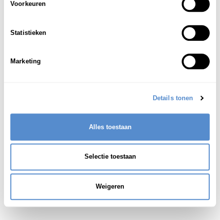
Voorkeuren
(architectuur) stenen gewelf (ter
1
ondersteuning van een boog)
Statistieken
Zie ook:
ヴォールト
Marketing
Zie ook:
ボールト
Details tonen
Alles toestaan
Selectie toestaan
Weigeren