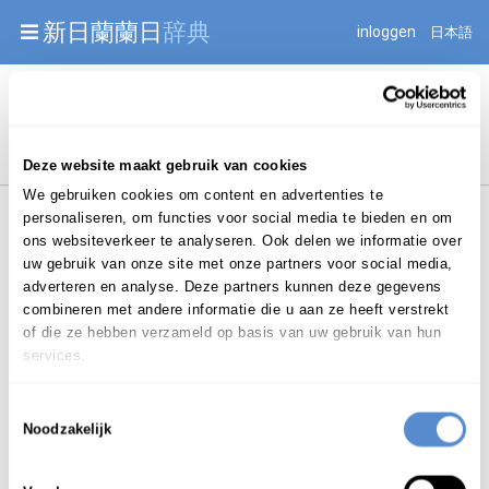
Warning: Undefined array key "jnnjuid" in
新日蘭蘭日
辞典
inloggen
日本語
/mnt/web216/d2/76/52236976/htdocs/jnnj-prod/search.php
on line 276
Begint met
Deze website maakt gebruik van cookies
We gebruiken cookies om content en advertenties te
personaliseren, om functies voor social media te bieden en om
ons websiteverkeer te analyseren. Ook delen we informatie over
uw gebruik van onze site met onze partners voor social media,
adverteren en analyse. Deze partners kunnen deze gegevens
combineren met andere informatie die u aan ze heeft verstrekt
Login om te bewerken ...
of die ze hebben verzameld op basis van uw gebruik van hun
services.
さや
と
Toestemmingsselectie
鞘
取
り
sayatori
Noodzakelijk