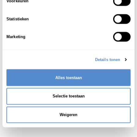
Voorkeuren
arbitrage; transactie die wordt uitgevoerd
1
om te profiteren van het prijsverschil tussen
Statistieken
verschillende leverdata en markten)
Marketing
Zie ook:
鞘取り仲買人(さやとりなかがいにん)
Details tonen
Alles toestaan
Selectie toestaan
Weigeren