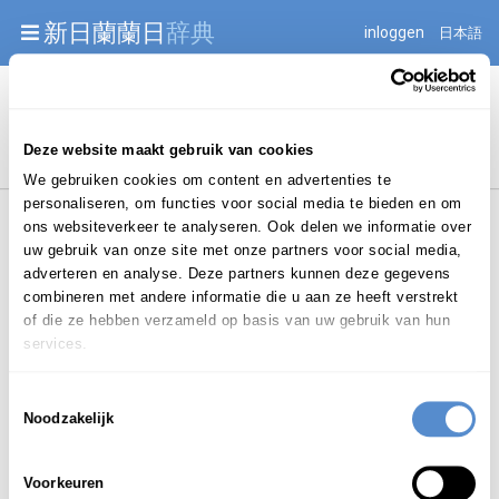
Warning: Undefined array key "jnnjuid" in
新日蘭蘭日
辞典
inloggen
日本語
/mnt/web216/d2/76/52236976/htdocs/jnnj-prod/search.php
on line 276
Begint met
Deze website maakt gebruik van cookies
We gebruiken cookies om content en advertenties te
personaliseren, om functies voor social media te bieden en om
ons websiteverkeer te analyseren. Ook delen we informatie over
uw gebruik van onze site met onze partners voor social media,
adverteren en analyse. Deze partners kunnen deze gegevens
combineren met andere informatie die u aan ze heeft verstrekt
Login om te bewerken ...
of die ze hebben verzameld op basis van uw gebruik van hun
services.
Toestemmingsselectie
おこと
てん
Noodzakelijk
乎古止
点
okototen
Voorkeuren