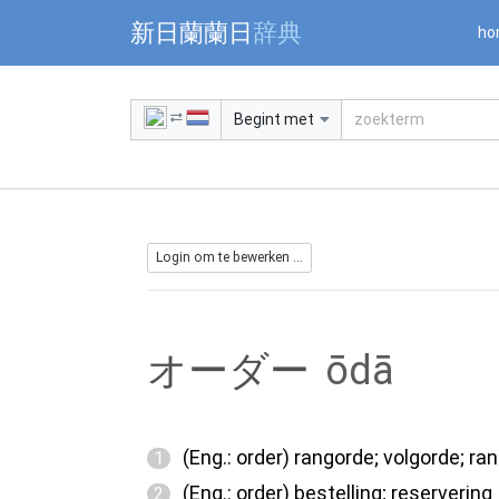
Warning: Undefined array key "jnnjuid" in /mnt/web216/d2/76/5
新日蘭蘭日
辞典
ho
Begint met
Login om te bewerken ...
オーダー
ōdā
(Eng.: order) rangorde; volgorde; ran
1
(Eng.: order) bestelling; reservering
2