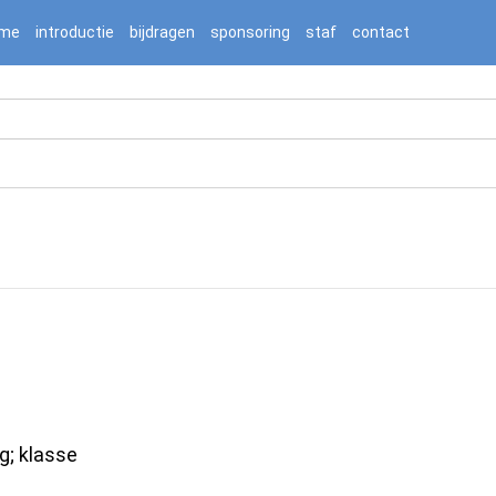
2236976/htdocs/jnnj-prod/search.php on line 276
me
introductie
bijdragen
sponsoring
staf
contact
g; klasse