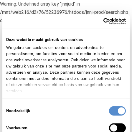
Warning: Undefined array key "jnnjuid" in
/mnt/web216/d2/76/52236976/htdocs/jnnj-prod/search.php
on line 276
新日蘭蘭日
辞典
inloggen
日本語
Deze website maakt gebruik van cookies
We gebruiken cookies om content en advertenties te
Begint met
personaliseren, om functies voor social media te bieden en om
ons websiteverkeer te analyseren. Ook delen we informatie over
Login om te bewerken ...
uw gebruik van onze site met onze partners voor social media,
adverteren en analyse. Deze partners kunnen deze gegevens
ななくさがゆ
combineren met andere informatie die u aan ze heeft verstrekt
七草粥
nanakusagayu
znw.
of die ze hebben verzameld op basis van uw gebruik van hun
1
rijstepap, traditioneel gekookt met 7 kruiden (op de
services.
zevende dag van het nieuwe jaar)
2
pap, gekookt van 7 ingrediënten, zoals rijst, gierst,
Toestemmingsselectie
Noodzakelijk
bonen, e.d. (gemaakt op de 15e dag van het nieuwe
jaar; later vervangen door azukibonenpap)
Voorkeuren
Zie ook:
小豆粥(あずきがゆ)