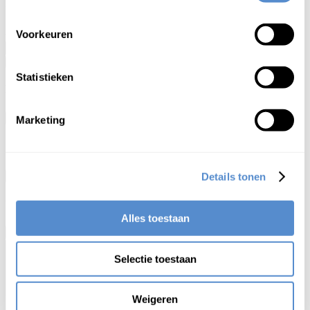
無
筆
muhitsu
1
analfabetisme; ongeletterdheid
Voorkeuren
Statistieken
Kruisverwijzing
×
Marketing
無筆
lemma
meaning
Details tonen
Sluit
Wijzigingsvoorstel
Alles toestaan
×
Selectie toestaan
Weigeren