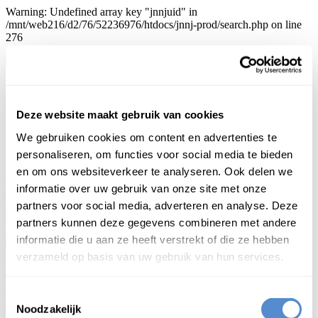
Warning: Undefined array key "jnnjuid" in
/mnt/web216/d2/76/52236976/htdocs/jnnj-prod/search.php on line
276
新日蘭蘭日
辞典
home
introductie
bijdragen
Deze website maakt gebruik van cookies
sponsoring
We gebruiken cookies om content en advertenties te
staf
contact
personaliseren, om functies voor social media te bieden
en om ons websiteverkeer te analyseren. Ook delen we
inloggen
日本語
informatie over uw gebruik van onze site met onze
partners voor social media, adverteren en analyse. Deze
Begint met
partners kunnen deze gegevens combineren met andere
Begint met
Eindigt op
Is gelijk aan
Bevat
informatie die u aan ze heeft verstrekt of die ze hebben
verzameld op basis van uw gebruik van hun services.
Login om te bewerken ...
Toestemmingsselectie
Noodzakelijk
む
ひつ