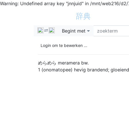
Warning: Undefined array key "jnnjuid" in /mnt/web216/d2
新日蘭蘭日
辞典
h
Begint met
Login om te bewerken ...
めらめら
meramera
bw.
1
(onomatopee) hevig brandend; gloeiend; 