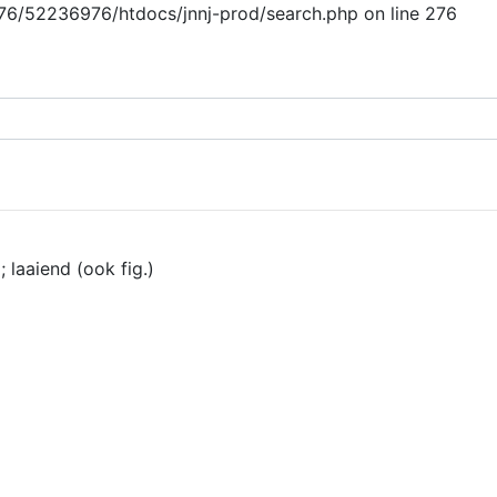
/76/52236976/htdocs/jnnj-prod/search.php on line 276
ome
introductie
bijdragen
sponsoring
staf
contact
laaiend (ook fig.)