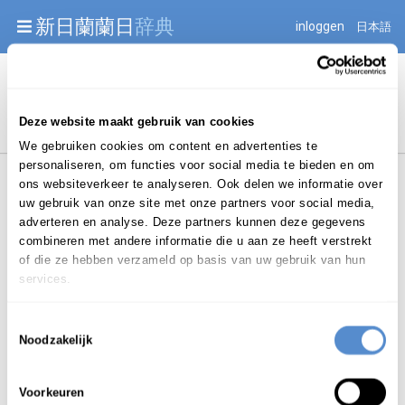
Warning: Undefined array key "jnnjuid" in
新日蘭蘭日
辞典
inloggen
日本語
/mnt/web216/d2/76/52236976/htdocs/jnnj-prod/search.php
on line 276
Begint met
Deze website maakt gebruik van cookies
We gebruiken cookies om content en advertenties te
personaliseren, om functies voor social media te bieden en om
ons websiteverkeer te analyseren. Ook delen we informatie over
uw gebruik van onze site met onze partners voor social media,
adverteren en analyse. Deze partners kunnen deze gegevens
combineren met andere informatie die u aan ze heeft verstrekt
Login om te bewerken ...
of die ze hebben verzameld op basis van uw gebruik van hun
services.
Toestemmingsselectie
めおと
じゃわん
Noodzakelijk
夫婦
茶碗
meotojawan
Voorkeuren
znw.