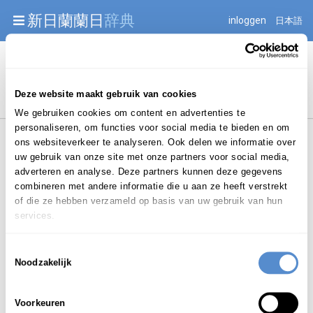
Warning: Undefined array key "jnnjuid" in
新日蘭蘭日
辞典
inloggen
日本語
/mnt/web216/d2/76/52236976/htdocs/jnnj-prod/search.php
on line 276
Begint met
Deze website maakt gebruik van cookies
We gebruiken cookies om content en advertenties te
personaliseren, om functies voor social media te bieden en om
ons websiteverkeer te analyseren. Ook delen we informatie over
uw gebruik van onze site met onze partners voor social media,
adverteren en analyse. Deze partners kunnen deze gegevens
combineren met andere informatie die u aan ze heeft verstrekt
Login om te bewerken ...
of die ze hebben verzameld op basis van uw gebruik van hun
services.
Toestemmingsselectie
くうとりひき
Noodzakelijk
空取引
kūtorihiki
Voorkeuren