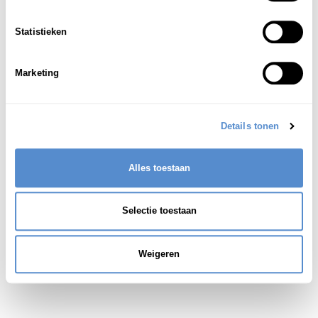
een fictieve [onechte] transactie
1
Statistieken
Zie ook:
空取引(からとりひき)
Marketing
Details tonen
Alles toestaan
Selectie toestaan
Weigeren