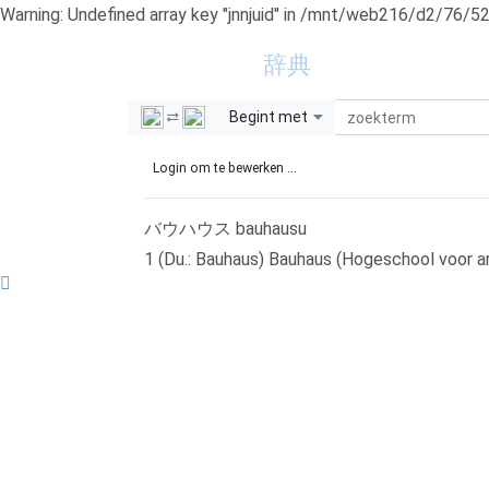
Warning: Undefined array key "jnnjuid" in /mnt/web216/d2/76/5
新日蘭蘭日
辞典
ho
Begint met
Login om te bewerken ...
バウハウス
bauhausu
1
(Du.: Bauhaus) Bauhaus (Hogeschool voor ar