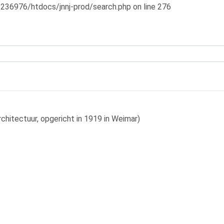
2236976/htdocs/jnnj-prod/search.php on line 276
me
introductie
bijdragen
sponsoring
staf
contact
chitectuur, opgericht in 1919 in Weimar)