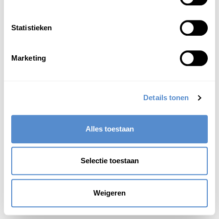
moeilijk te begrijpen poëzie
Zie ook:
詰る(なじる)
Statistieken
Zie ook:
詰屈(きっくつ)
Marketing
Details tonen
Alles toestaan
Selectie toestaan
Weigeren