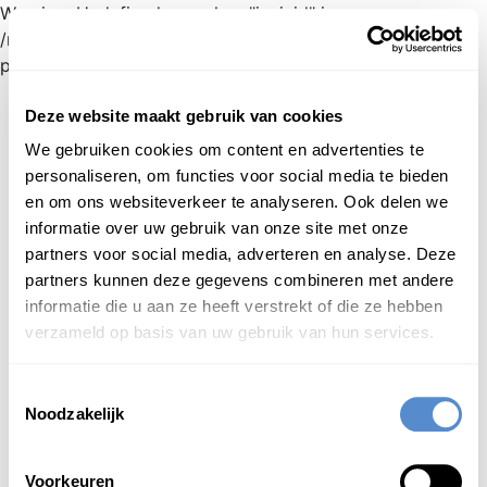
Warning: Undefined array key "jnnjuid" in
/mnt/web216/d2/76/52236976/htdocs/jnnj-
prod/search.php on line 276
新日蘭蘭日
辞典
inloggen
日本語
Deze website maakt gebruik van cookies
We gebruiken cookies om content en advertenties te
Begint met
personaliseren, om functies voor social media te bieden
en om ons websiteverkeer te analyseren. Ook delen we
Login om te bewerken ...
informatie over uw gebruik van onze site met onze
partners voor social media, adverteren en analyse. Deze
partners kunnen deze gegevens combineren met andere
きつ
詰
kitsu
informatie die u aan ze heeft verstrekt of die ze hebben
1
(in kanji combinaties) kritisch [scherp]
verzameld op basis van uw gebruik van hun services.
ondervragen; uitschelden; een standje geven
2
(on-lezing; in kanji combinaties) vooroverbuigen;
Toestemmingsselectie
bukken; krom [moeilijk te begrijpen] zijn
Noodzakelijk
詰屈した老梅
een kromme oude pruimenboom
詰屈な詩
Voorkeuren