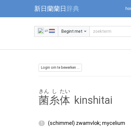
Warning: Undefined array key "jnnjuid" in /mnt/web216/d2/76/5
新日蘭蘭日
辞典
ho
Begint met
Login om te bewerken ...
きん
し
たい
菌
糸
体
kinshitai
(schimmel) zwamvlok; mycelium
1