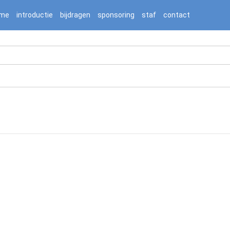
2236976/htdocs/jnnj-prod/search.php on line 276
me
introductie
bijdragen
sponsoring
staf
contact