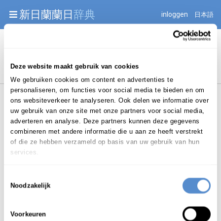
Warning: Undefined array key "jnnjuid" in
新日蘭蘭日
辞典
inloggen
日本語
/mnt/web216/d2/76/52236976/htdocs/jnnj-prod/search.php
on line 276
Begint met
Deze website maakt gebruik van cookies
We gebruiken cookies om content en advertenties te
personaliseren, om functies voor social media te bieden en om
ons websiteverkeer te analyseren. Ook delen we informatie over
uw gebruik van onze site met onze partners voor social media,
adverteren en analyse. Deze partners kunnen deze gegevens
combineren met andere informatie die u aan ze heeft verstrekt
Login om te bewerken ...
of die ze hebben verzameld op basis van uw gebruik van hun
services.
Toestemmingsselectie
きび
Noodzakelijk
黍
（稷）
kibi
Voorkeuren