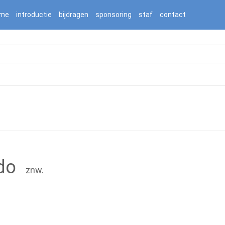
2236976/htdocs/jnnj-prod/search.php on line 276
me
introductie
bijdragen
sponsoring
staf
contact
do
znw.