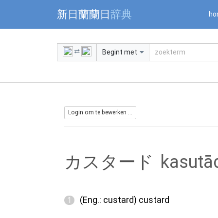
Warning: Undefined array key "jnnjuid" in /mnt/web216/d2/76/5
新日蘭蘭日
辞典
ho
Begint met
Login om te bewerken ...
カスタード
kasutā
(Eng.: custard) custard
1