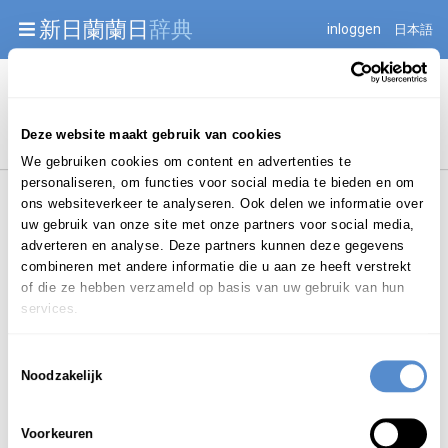
Warning: Undefined array key "jnnjuid" in
新日蘭蘭日
辞典
inloggen
日本語
/mnt/web216/d2/76/52236976/htdocs/jnnj-prod/search.php
on line 276
Begint met
Deze website maakt gebruik van cookies
We gebruiken cookies om content en advertenties te
personaliseren, om functies voor social media te bieden en om
ons websiteverkeer te analyseren. Ook delen we informatie over
uw gebruik van onze site met onze partners voor social media,
adverteren en analyse. Deze partners kunnen deze gegevens
combineren met andere informatie die u aan ze heeft verstrekt
Login om te bewerken ...
of die ze hebben verzameld op basis van uw gebruik van hun
services.
Toestemmingsselectie
からとりひき
Noodzakelijk
空取引
karatorihiki
Voorkeuren