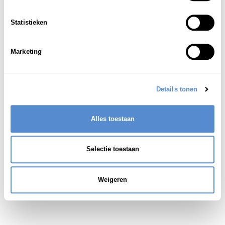
een fictieve [onechte] transactie
1
Statistieken
Zie ook:
空取引(くうとりひき)
Marketing
Details tonen
Alles toestaan
Selectie toestaan
Weigeren