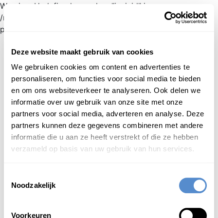
Warning: Undefined array key "jnnjuid" in
/mnt/web216/d2/76/52236976/htdocs/jnnj-
prod/search.php on line 276
新日蘭蘭日
辞典
inloggen
日本語
Deze website maakt gebruik van cookies
We gebruiken cookies om content en advertenties te
Begint met
personaliseren, om functies voor social media te bieden
en om ons websiteverkeer te analyseren. Ook delen we
Login om te bewerken ...
informatie over uw gebruik van onze site met onze
partners voor social media, adverteren en analyse. Deze
partners kunnen deze gegevens combineren met andere
から
はふ
唐
破風
karahafu
informatie die u aan ze heeft verstrekt of die ze hebben
1
gebogen dakgevel (in de Japanse architectuur
verzameld op basis van uw gebruik van hun services.
vaak gebruikt op kastelen, boeddhistische tempels
en Shinto-heiligdommen)
Toestemmingsselectie
Noodzakelijk
Voorkeuren