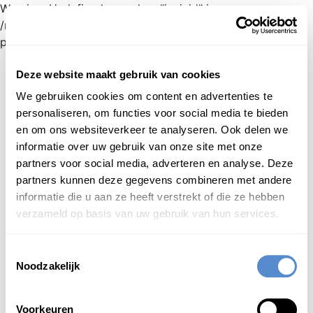
Warning: Undefined array key "jnnjuid" in
/mnt/web216/d2/76/52236976/htdocs/jnnj-
prod/search.php on line 276
新日蘭蘭日
辞典
inloggen
日本語
Deze website maakt gebruik van cookies
We gebruiken cookies om content en advertenties te
Begint met
personaliseren, om functies voor social media te bieden
en om ons websiteverkeer te analyseren. Ook delen we
Login om te bewerken ...
informatie over uw gebruik van onze site met onze
partners voor social media, adverteren en analyse. Deze
partners kunnen deze gegevens combineren met andere
か
そ
書
き
添
える
kakisoeru
informatie die u aan ze heeft verstrekt of die ze hebben
1
iets erbij schrijven [toevoegen]
verzameld op basis van uw gebruik van hun services.
Toestemmingsselectie
Noodzakelijk
Voorkeuren