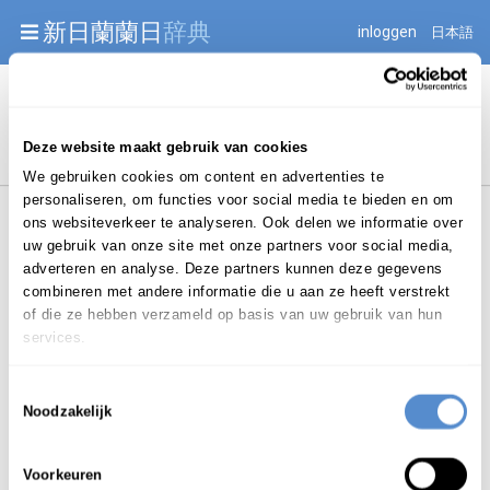
Warning: Undefined array key "jnnjuid" in
新日蘭蘭日
辞典
inloggen
日本語
/mnt/web216/d2/76/52236976/htdocs/jnnj-prod/search.php
on line 276
Begint met
Deze website maakt gebruik van cookies
We gebruiken cookies om content en advertenties te
personaliseren, om functies voor social media te bieden en om
ons websiteverkeer te analyseren. Ook delen we informatie over
uw gebruik van onze site met onze partners voor social media,
adverteren en analyse. Deze partners kunnen deze gegevens
combineren met andere informatie die u aan ze heeft verstrekt
Login om te bewerken ...
of die ze hebben verzameld op basis van uw gebruik van hun
services.
Toestemmingsselectie
あずき
がゆ
Noodzakelijk
小豆
粥
azukigayu
znw.
Voorkeuren