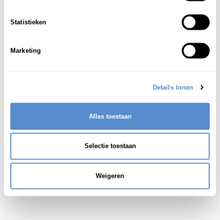
azukibonenpap (rijstepap met azukibonen)
1
Statistieken
Zie ook:
七草粥(ななくさがゆ)
Marketing
Details tonen
Alles toestaan
Selectie toestaan
Weigeren