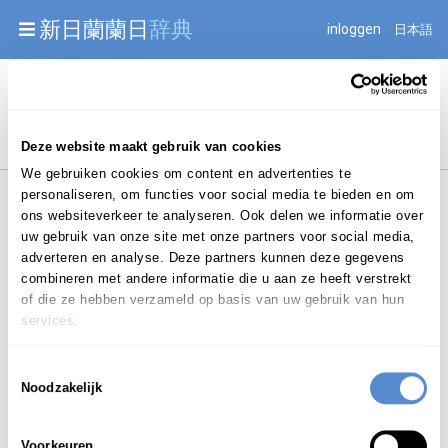
Warning: Undefined array key "jnnjuid" in
新日蘭蘭日
辞典
inloggen
日本語
/mnt/web216/d2/76/52236976/htdocs/jnnj-prod/search.php
on line 276
Begint met
Deze website maakt gebruik van cookies
We gebruiken cookies om content en advertenties te
personaliseren, om functies voor social media te bieden en om
ons websiteverkeer te analyseren. Ook delen we informatie over
uw gebruik van onze site met onze partners voor social media,
adverteren en analyse. Deze partners kunnen deze gegevens
combineren met andere informatie die u aan ze heeft verstrekt
Login om te bewerken ...
of die ze hebben verzameld op basis van uw gebruik van hun
services.
じゅっさく
Toestemmingsselectie
述作
jussaku
Noodzakelijk
Voorkeuren