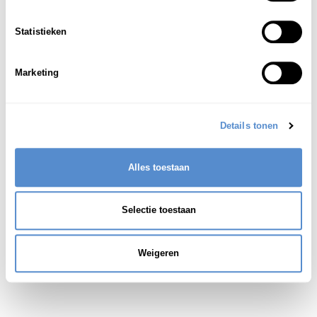
(boeddh.) religieuze extase
1
Statistieken
euforie; grote vreugde
2
Marketing
Details tonen
Alles toestaan
Selectie toestaan
Weigeren