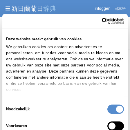
Warning: Undefined array key "jnnjuid" in
新日蘭蘭日
辞典
inloggen
日本語
/mnt/web216/d2/76/52236976/htdocs/jnnj-prod/search.php
on line 276
Begint met
Deze website maakt gebruik van cookies
We gebruiken cookies om content en advertenties te
personaliseren, om functies voor social media te bieden en om
ons websiteverkeer te analyseren. Ook delen we informatie over
uw gebruik van onze site met onze partners voor social media,
adverteren en analyse. Deze partners kunnen deze gegevens
combineren met andere informatie die u aan ze heeft verstrekt
Login om te bewerken ...
of die ze hebben verzameld op basis van uw gebruik van hun
services.
Toestemmingsselectie
ほうえつ
Noodzakelijk
法悦
hōetsu
Voorkeuren