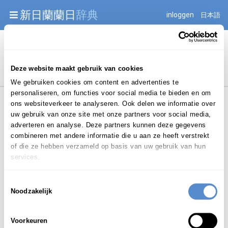
Warning: Undefined array key "jnnjuid" in
新日蘭蘭日
辞典
inloggen
日本語
/mnt/web216/d2/76/52236976/htdocs/jnnj-prod/search.php
on line 276
Begint met
Deze website maakt gebruik van cookies
We gebruiken cookies om content en advertenties te
personaliseren, om functies voor social media te bieden en om
ons websiteverkeer te analyseren. Ook delen we informatie over
uw gebruik van onze site met onze partners voor social media,
adverteren en analyse. Deze partners kunnen deze gegevens
combineren met andere informatie die u aan ze heeft verstrekt
Login om te bewerken ...
of die ze hebben verzameld op basis van uw gebruik van hun
services.
Toestemmingsselectie
エリンギ
eringi
Noodzakelijk
Voorkeuren